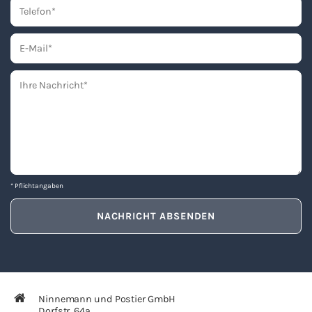
* Pflichtangaben
Nin­ne­mann und Pos­tier GmbH
Dorf­str. 64a