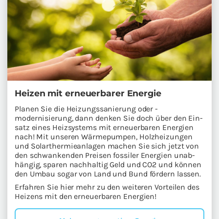
Hei­zen mit er­neu­er­ba­rer En­er­gie
Pla­nen Sie die Hei­zungs­sa­nie­rung oder -​
modernisierung, dann den­ken Sie doch über den Ein­
satz eines Heiz­sys­tems mit er­neu­er­ba­ren En­er­gien
nach! Mit un­se­ren Wär­me­pum­pen, Holz­hei­zun­gen
und So­lar­ther­mie­an­la­gen ma­chen Sie sich jetzt von
den schwan­ken­den Prei­sen fos­si­ler En­er­gien un­ab­
hän­gig, spa­ren nach­hal­tig Geld und CO2 und kön­nen
den Umbau sogar von Land und Bund för­dern las­sen.
Er­fah­ren Sie hier mehr zu den wei­te­ren Vor­tei­len des
Hei­zens mit den er­neu­er­ba­ren En­er­gien!