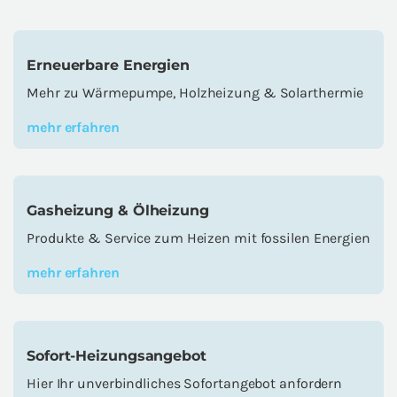
Er­neu­er­ba­re En­er­gien
Mehr zu Wär­me­pum­pe, Holz­hei­zung & So­lar­ther­mie
mehr er­fah­ren
Gas­hei­zung & Öl­hei­zung
Pro­duk­te & Ser­vice zum Hei­zen mit fos­si­len En­er­gien
mehr er­fah­ren
Sofort-​Heizungsangebot
Hier Ihr un­ver­bind­li­ches So­fort­an­ge­bot an­for­dern