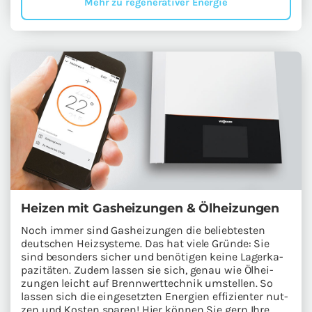
Mehr zu re­ge­ne­ra­ti­ver En­er­gie
Hei­zen mit Gas­hei­zun­gen & Öl­hei­zun­gen
Noch immer sind Gas­hei­zun­gen die be­lieb­tes­ten
deut­schen Heiz­sys­te­me. Das hat viele Grün­de: Sie
sind be­son­ders si­cher und be­nö­ti­gen keine La­ger­ka­
pa­zi­tä­ten. Zudem las­sen sie sich, genau wie Öl­hei­
zun­gen leicht auf Brenn­wert­tech­nik um­stel­len. So
las­sen sich die ein­ge­setz­ten En­er­gien ef­fi­zi­en­ter nut­
zen und Kos­ten spa­ren! Hier kön­nen Sie gern Ihre