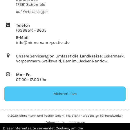
17291 Schön­feld
auf Karte an­zei­gen
Te­le­fon
(039854) - 3605
E-​Mail
info@ninnemann-​postier.de
Un­se­re Ser­vi­ce­re­gi­on um­fasst
die Land­krei­se
: Ucker­mark,
Vorpommern-​Greifswald, Bar­nim, Uecker-​Randow
Mo - Fr.
07.00 - 17.00 Uhr
Meis­ter1 Live
© 2020 Ninnemann und Postier GmbH |
MEISTER1 - Webdesign für Handwerker
Datenschutz
Impressum
Diese Internetseite verwendet Cookies, um die