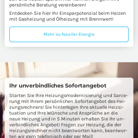
per­sön­li­che Be­ra­tung ver­ein­ba­ren!
Ent­de­cken Sie hier Ihr Ein­spar­po­ten­zi­al beim Hei­zen
mit Gas­hei­zung und Öl­hei­zung mit Brenn­wert!
Mehr zu fos­si­ler En­er­gie
Ihr un­ver­bind­li­ches So­fort­an­ge­bot
Star­ten Sie Ihre Hei­zungs­mo­der­ni­sie­rung und Sa­nie­
rung mit Ihrem per­sön­li­chen So­fort­an­ge­bot des Hei­
zungs­rech­ners! Sie hin­ter­le­gen Ihre ak­tu­el­le Heiz­si­
tua­ti­on und Ihre Wün­sche und An­sprü­che an die
neue Hei­zung und in 5 Mi­nu­ten er­hal­ten Sie Ihr un­
ver­bind­li­ches An­ge­bot! Fra­gen zur Hei­zung, die der
Hei­zungs­rech­ner nicht be­ant­wor­ten kann, be­ant­wor­
ten wir gern te­le­fo­nisch oder per Mail!