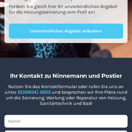
For­dern Sie gleich hier Ihr un­ver­bind­li­ches An­ge­bot
für die Hei­zungs­sa­nie­rung vom Profi an!
Un­ver­bind­li­ches An­ge­bot an­for­dern
Ihr Kontakt zu Ninnemann und Postier
Nutzen Sie das Kontaktformular oder rufen Sie uns an
unter
(039854) 3605
und besprechen wir Ihre Pläne rund
um die Sanierung, Wartung oder Reparatur von Heizung,
Sanitärtechnik und Bad!