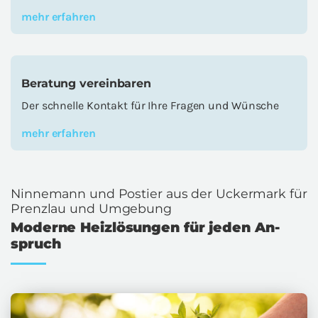
mehr er­fah­ren
Be­ra­tung ver­ein­ba­ren
Der schnel­le Kon­takt für Ihre Fra­gen und Wün­sche
mehr er­fah­ren
Nin­ne­mann und Pos­tier aus der Ucker­mark für
Prenz­lau und Um­ge­bung
Mo­der­ne Heiz­lö­sun­gen für jeden An­
spruch